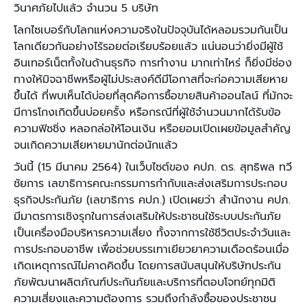
วินาศภัยไปแล้ว จำนวน 5 บริษัท
โลกไซเบอร์กับโลกแห่งความจริงในปัจจุบันได้หลอมรวมกันเป็น
โลกเดียวกันอย่างไร้รอยต่อเรียบร้อยแล้ว แน่นอนว่ายิ่งมีผู้ใช้
อินเทอร์เน็ตทั้งในด้านธุรกิจ การทำงาน มากเท่าไหร่ ก็ยิ่งมีช่อง
ทางให้มิจฉาชีพหรือผู้ไม่ประสงค์ดีมีโอกาสที่จะก่อความเสียหาย
ขึ้นได้ ที่พบเห็นได้บ่อยที่สุดคือการซื้อขายสินค้าออนไลน์ ที่มักจะ
มีการโกงเกิดขึ้นบ่อยครั้ง หรือกรณีที่ผู้ใช้จำนวนมากได้รับข้อ
ความฟิชชิ่ง หลอกล่อให้โอนเงิน หรือยอมเปิดเผยข้อมูลสำคัญ
จนเกิดความเสียหายมานักต่อนักแล้ว
วันนี้ (15 มีนาคม 2564) ในเว็บไซต์ของ คปภ. ดร. สุทธิพล ทวี
ชัยการ เลขาธิการคณะกรรมการกำกับและส่งเสริมการประกอบ
ธุรกิจประกันภัย (เลขาธิการ คปภ.) เปิดเผยว่า สำนักงาน คปภ.
มีมาตรการเชิงรุกในการส่งเสริมให้ประชาชนใช้ระบบประกันภัย
เป็นเครื่องมือบริหารความเสี่ยง ทั้งจากการใช้ชีวิตประจำวันและ
การประกอบอาชีพ เพื่อช่วยบรรเทาเยียวยาความเดือดร้อนเมื่อ
เกิดเหตุการณ์ไม่คาดคิดขึ้น โดยการสนับสนุนให้บริษัทประกัน
ภัยพัฒนาผลิตภัณฑ์ประกันภัยและบริการที่ตอบโจทย์ทุกมิติ
ความเสี่ยงและความต้องการ รวมถึงกำลังซื้อของประชาชน