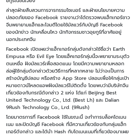
ยกูร์ในซินเจียง
ล่าสุดฝ่ายสืบสวนการจารกรรมไซเบอร์ และฝ่ายนโยบายความ
ปลอดภัยของ Facebook รายงานว่าได้ตรวจพบแฮ็กเกอร์ชาว
จีนพยายามแฮ็กและโจมตีโดยใช้มัลแวร์กับบัญชี Facebook
ของนักข่าว นักเคลื่อนไหว นักกิจกรรมชาวอุยกูร์ที่อาศัยอยู่
นอกประเทศจีน
Facebook เปิดเผยว่าแฮ็กเกอร์กลุ่มดังกล่าวใช้ชื่อว่า Earth
Empusa หรือ Evil Eye โดยแฮ็คเกอร์กลุ่มนี้จะพยายามระบุตัว
ตนเหยื่อ ฝังมัลแวร์เพื่อสอดแนม โดยมีความพยายามหลอก
ล่อผู้ใช้กลุ่มดังกล่าวด้วยวิธีการที่หลากหลาย ไม่ว่าจะเป็นการ
สร้างบัญชีปลอม หรือสร้าง App Store ปลอมเพื่อให้กลุ่มเป้า
หมายดาวน์โหลดแอพฝังมัลแวร์ไปติดตั้ง โดยพบว่ามีบริษัทจีน
เกี่ยวข้องกับกรณีดังกล่าว 2 แห่ง ได้แก่ Beijing Best
United Technology Co., Ltd. (Best Lh) และ Dalian
9Rush Technology Co., Lrd. (9Rush)
โดยมาตรการที่ Facebook ใช้ในขณะนี้ จะทำการบล็อคโดเมน
เนม และปิดบัญชี Facebook ที่มีความเกี่ยวข้องกับกลุ่มแฮ็ก
เกอร์ดังกล่าว และได้นำ Hash กับโดเมนเนมที่เกี่ยวข้องมาเผย