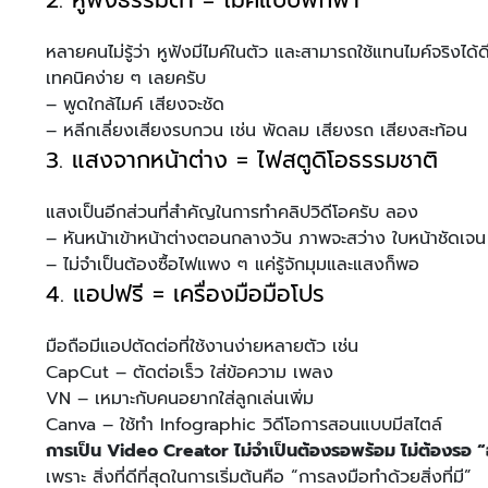
2. หูฟังธรรมดา = ไมค์แบบพกพา
หลายคนไม่รู้ว่า หูฟังมีไมค์ในตัว และสามารถใช้แทนไมค์จริงได้
เทคนิคง่าย ๆ เลยครับ
–
พูดใกล้ไมค์ เสียงจะชัด
–
หลีกเลี่ยงเสียงรบกวน เช่น พัดลม เสียงรถ เสียงสะท้อน
3. แสงจากหน้าต่าง = ไฟสตูดิโอธรรมชาติ
แสงเป็นอีกส่วนที่สำคัญในการทำคลิปวิดีโอครับ ลอง
–
หันหน้าเข้าหน้าต่างตอนกลางวัน ภาพจะสว่าง ใบหน้าชัดเจน
–
ไม่จำเป็นต้องซื้อไฟแพง ๆ แค่รู้จักมุมและแสงก็พอ
4. แอปฟรี = เครื่องมือมือโปร
มือถือมีแอปตัดต่อที่ใช้งานง่ายหลายตัว เช่น
CapCut – ตัดต่อเร็ว ใส่ข้อความ เพลง
VN – เหมาะกับคนอยากใส่ลูกเล่นเพิ่ม
Canva – ใช้ทำ Infographic วิดีโอการสอนแบบมีสไตล์
การเป็น Video Creator ไม่จำเป็นต้องรอพร้อม ไม่ต้องรอ 
เพราะ สิ่งที่ดีที่สุดในการเริ่มต้นคือ “การลงมือทำด้วยสิ่งที่มี”