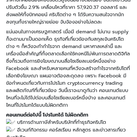
ราคาบิทคอยน์ยังคงปรับตัวสูงขึ้นอย่างต่อเนื่อง จนถึงเช้าวันนี้
ปรับตัวขึ้น 2.9% เคลื่อนไหวที่ราคา 57,920.37 ดอลลาร์ และ
ส่งผลให้ทั้งบิทคอยน์ คริปโตต่าง ๆ ได้รับความสนใจจากนัก
ลงทุนทั้งรายใหญ่รายย่อย จับจ้องอย่างไม่ลดละ
แน่นอนในทางเศรษฐศาสตร์ เมื่อมี demand ไม่นาน supply
ก็จะตามมาเป็นดอกเห็ด ธุรกิจที่เกี่ยวข้องกับสกุลเงินคริปโต
ต่าง ๆ ก็หวังจะทำกำไรจาก demand มหาศาลเหล่านี้ และ
เครื่องมือสำคัญที่ทั้งตลาดเลือกใช้คงหนีไม่พ้นการตลาดดิจิทัล
ซึ่งก็รวมถึงการยิงโฆษณาบนสื่อโซเชียลเบอร์หนึ่งอย่าง
Facebook และสำหรับหลายคนที่หวังจะสร้างกำไรจากคริปโตที่
เลือกยิงโฆษณา แผนอาจต้องสะดุดลง เพราะ Facebook มี
ข้อกำหนดเกี่ยวกับการโปรโมท cryptocurrency trading
และผลิตภัณฑ์ที่เกี่ยวข้อง วันนี้เราจะมาดูกันว่า คอนเทนต์แบบ
ไหนที่จะไม่ได้ไปต่อบนสื่อโซเชียลเบอร์หนึ่งบ้าง และคอนเทนต์
ไหนที่โปรโมทได้แบบไม่ผิดกติกา
คอนเทนต์ต่อไปนี้ โปรโมทได้ ไม่ผิดกติกา
บริการด้านภาษีสำหรับบริษัทที่ทำธุรกิจคริปโต
อีเวนท์กิจกรรม คอร์สเรียน หลักสูตร และข่าวสารเกี่ยว