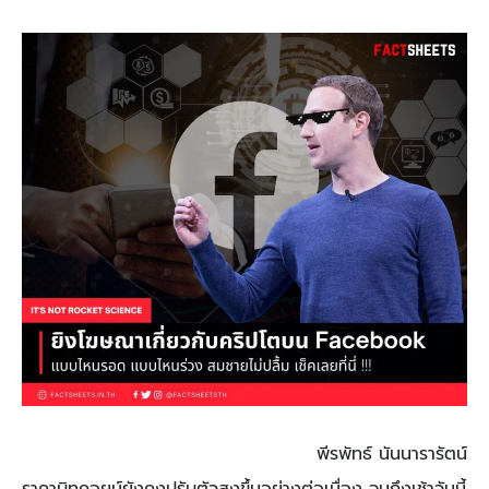
พีรพัทธ์ นันนารารัตน์