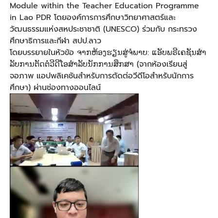
Module within the Teacher Education Programme
in Lao PDR โดยองค์การการศึกษาวิทยาศาสตร์และ
วัฒนธรรมแห่งสหประชาชาติ (UNESCO) ร่วมกับ กระทรวง
ศึกษาธิการและกีฬา สปป.ลาว
โดยบรรยายในหัวข้อ ຈາກຫ້ອງຮຽນສູ່ຈໍພາບ: ແອັບພຣີເຄຊັນສໍາ
ລັບການຕັດຕໍ່ວີດີໂອສຳລັບນັກການສຶກສາ (จากห้องเรียนสู่
จอภาพ แอปพลิเคชันสำหรับการตัดต่อวีดีโอสำหรับนักการ
ศึกษา) ผ่านช่องทางออนไลน์