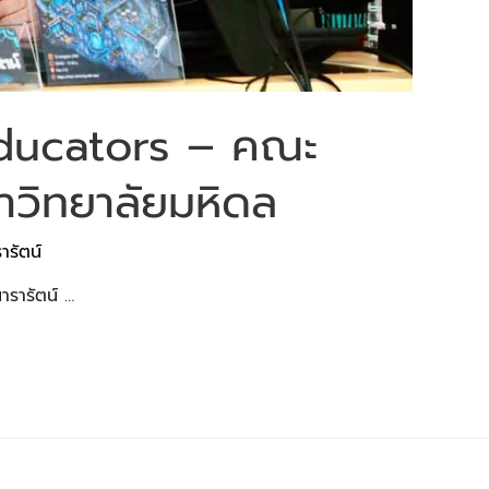
ducators – คณะ
วิทยาลัยมหิดล
ารัตน์
ารารัตน์ …