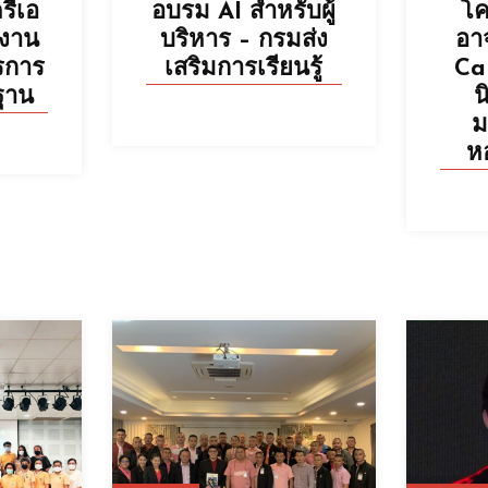
รีเอ
อบรม AI สําหรับผู้
โ
กงาน
บริหาร – กรมส่ง
อา
รการ
เสริมการเรียนรู้
Ca
นฐาน
น
ม
ห