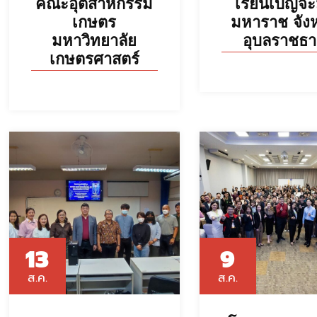
คณะอุตสาหกรรม
เรียนเบ็ญจ
เกษตร
มหาราช จังห
มหาวิทยาลัย
อุบลราชธา
เกษตรศาสตร์
13
9
ส.ค.
ส.ค.