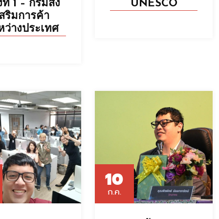
้งที่ 1 – กรมส่ง
UNESCO
สริมการค้า
หว่างประเทศ
10
ก.ค.