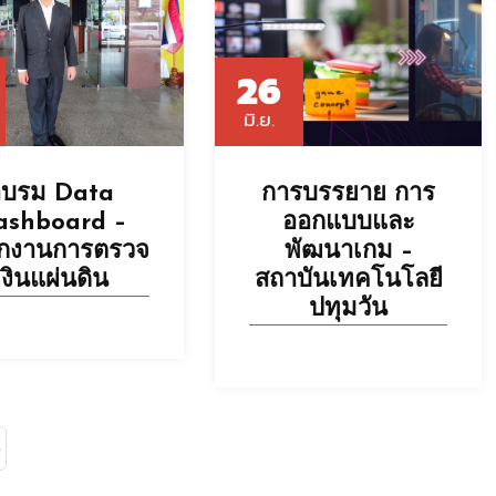
26
มิ.ย.
อบรม Data
การบรรยาย การ
ashboard –
ออกแบบและ
ักงานการตรวจ
พัฒนาเกม –
เงินแผ่นดิน
สถาบันเทคโนโลยี
ปทุมวัน
»