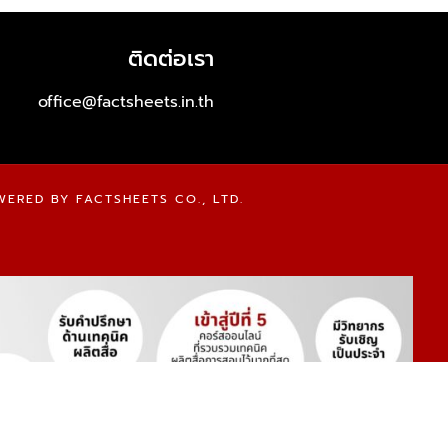
ติดต่อเรา
office@factsheets.in.th
WERED BY FACTSHEETS CO., LTD.