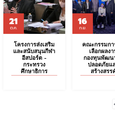
21
16
ต.ค.
ก.ย.
โครงการส่งเสริม
คณะกรรมการ
และสนับสนุนกีฬา
เลือกผลงา
อีสปอร์ต –
กองทุนพัฒนา
กระทรวง
ปลอดภัยแ
ศึกษาธิการ
สร้างสรรค