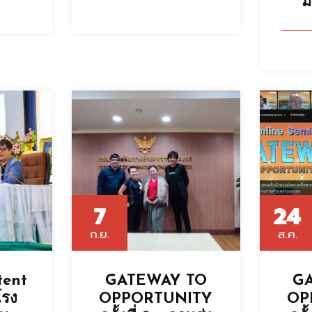
ม
7
24
ก.ย.
ส.ค.
tent
GATEWAY TO
G
โรง
OPPORTUNITY
OP