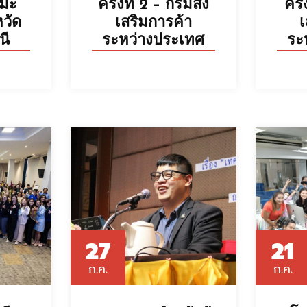
ะมะ
ครั้งที่ 2 – กรมส่ง
ครั
วัด
เสริมการค้า
เ
นี
ระหว่างประเทศ
ระ
27
21
ก.ค.
ก.ค.