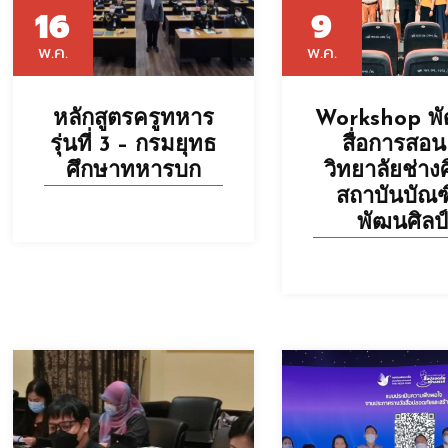
16
9
พ.ค.
พ.ค.
หลักสูตรครูทหาร
Workshop พ
รุ่นที่ 3 – กรมยุทธ
สื่อการสอน
ศึกษาทหารบก
วิทยาลัยช่าง
สถาบันบัณฑ
พัฒนศิลป