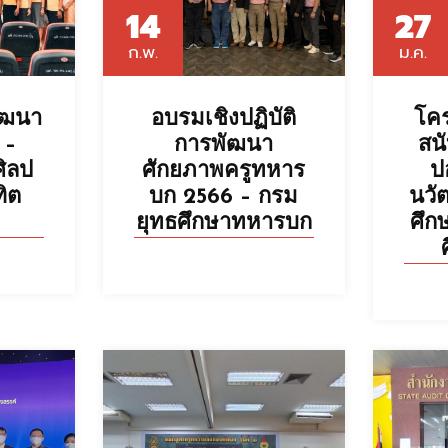
14
27
ก.พ.
ม.ค.
ัฒนา
อบรมเชิงปฏิบัติ
โคร
 –
การพัฒนา
สนั
ศิลป
ศักยภาพครูทหาร
ป
ิต
บก 2566 – กรม
นวั
์
ยุทธศึกษาทหารบก
ศึก