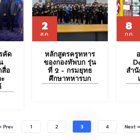
2
8
ส.ค.
ก.ค.
คัด
หลักสูตรครูทหาร
น
ของกองทัพบก รุ่น
D
สื่อ
ที่ 2 – กรมยุทธ
สำน
ละ
ศึกษาทหารบก
์
« Prev
1
2
3
4
Next 