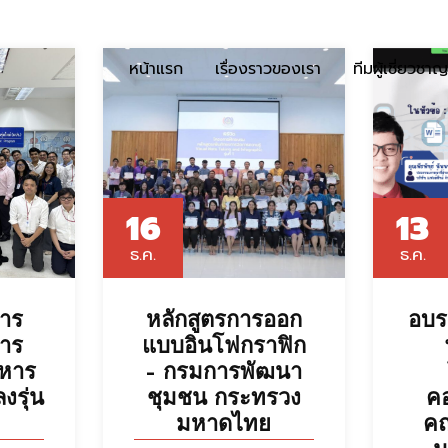
หน้าแรก
เรื่องราวของเรา
ทีมผู้เชี่ยวชาญ
16
13
ธ.ค.
ธ.ค.
การ
หลักสูตรการออก
อบร
การ
แบบอินโฟกราฟิก
ิหาร
– กรมการพัฒนา
งรุ่น
ชุมชน กระทรวง
คอ
มหาดไทย
คณ